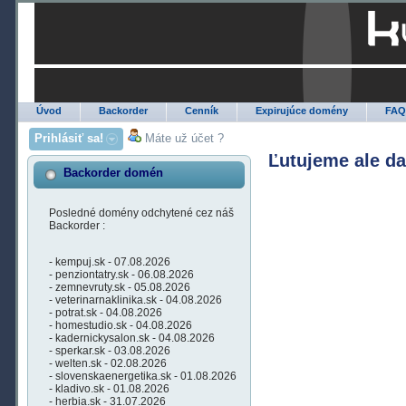
Úvod
Backorder
Cenník
Expirujúce domény
FA
Prihlásiť sa!
Máte už účet ?
Ľutujeme ale d
Backorder domén
Posledné domény odchytené cez náš
Backorder :
- kempuj.sk - 07.08.2026
- penziontatry.sk - 06.08.2026
- zemnevruty.sk - 05.08.2026
- veterinarnaklinika.sk - 04.08.2026
- potrat.sk - 04.08.2026
- homestudio.sk - 04.08.2026
- kadernickysalon.sk - 04.08.2026
- sperkar.sk - 03.08.2026
- welten.sk - 02.08.2026
- slovenskaenergetika.sk - 01.08.2026
- kladivo.sk - 01.08.2026
- herbia.sk - 31.07.2026