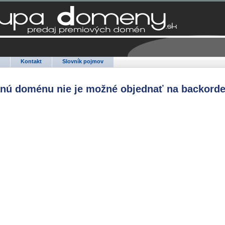
Q
Kontakt
Slovník pojmov
anú doménu nie je možné objednať na backorde