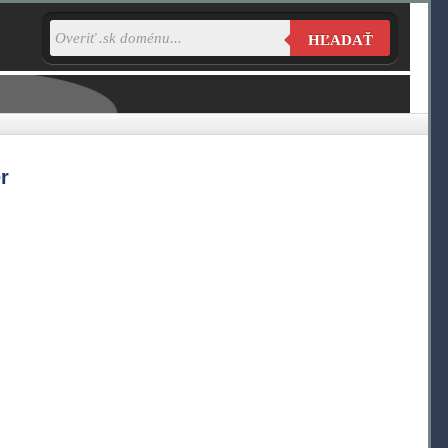
HĽADAŤ
r