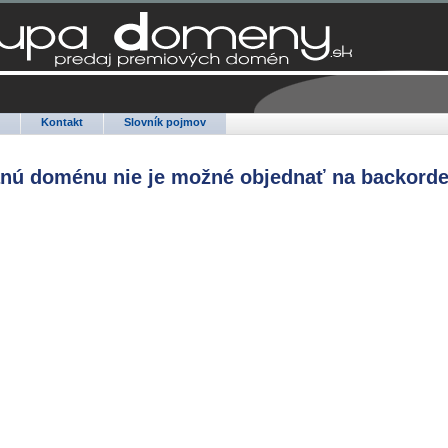
Q
Kontakt
Slovník pojmov
anú doménu nie je možné objednať na backorde