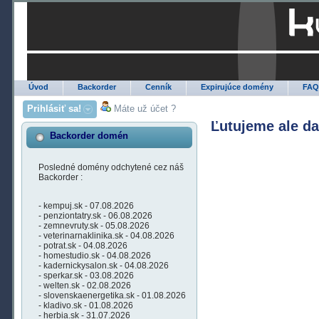
Úvod
Backorder
Cenník
Expirujúce domény
FA
Prihlásiť sa!
Máte už účet ?
Ľutujeme ale d
Backorder domén
Posledné domény odchytené cez náš
Backorder :
- kempuj.sk - 07.08.2026
- penziontatry.sk - 06.08.2026
- zemnevruty.sk - 05.08.2026
- veterinarnaklinika.sk - 04.08.2026
- potrat.sk - 04.08.2026
- homestudio.sk - 04.08.2026
- kadernickysalon.sk - 04.08.2026
- sperkar.sk - 03.08.2026
- welten.sk - 02.08.2026
- slovenskaenergetika.sk - 01.08.2026
- kladivo.sk - 01.08.2026
- herbia.sk - 31.07.2026