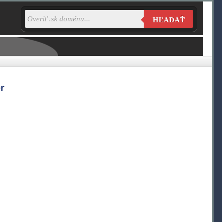
HĽADAŤ
r