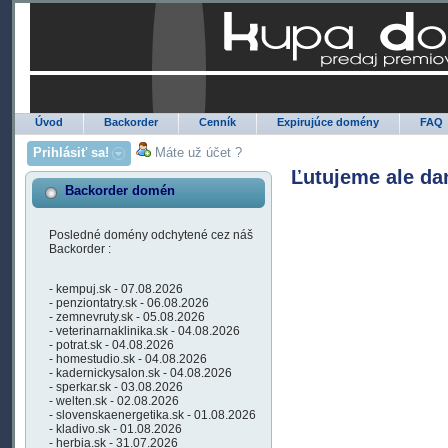
Úvod
Backorder
Cenník
Expirujúce domény
FAQ
Prihlásiť sa!
Máte už účet ?
Ľutujeme ale da
Backorder domén
Posledné domény odchytené cez náš
Backorder :
- kempuj.sk - 07.08.2026
- penziontatry.sk - 06.08.2026
- zemnevruty.sk - 05.08.2026
- veterinarnaklinika.sk - 04.08.2026
- potrat.sk - 04.08.2026
- homestudio.sk - 04.08.2026
- kadernickysalon.sk - 04.08.2026
- sperkar.sk - 03.08.2026
- welten.sk - 02.08.2026
- slovenskaenergetika.sk - 01.08.2026
- kladivo.sk - 01.08.2026
- herbia.sk - 31.07.2026