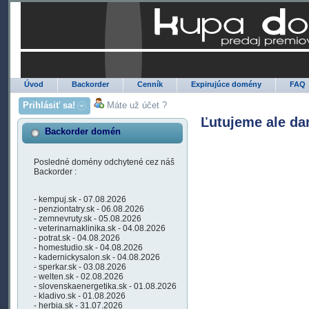
Úvod
Backorder
Cenník
Expirujúce domény
FAQ
Prihlásiť sa!
Máte už účet ?
Ľutujeme ale da
Backorder domén
Posledné domény odchytené cez náš
Backorder :
- kempuj.sk - 07.08.2026
- penziontatry.sk - 06.08.2026
- zemnevruty.sk - 05.08.2026
- veterinarnaklinika.sk - 04.08.2026
- potrat.sk - 04.08.2026
- homestudio.sk - 04.08.2026
- kadernickysalon.sk - 04.08.2026
- sperkar.sk - 03.08.2026
- welten.sk - 02.08.2026
- slovenskaenergetika.sk - 01.08.2026
- kladivo.sk - 01.08.2026
- herbia.sk - 31.07.2026