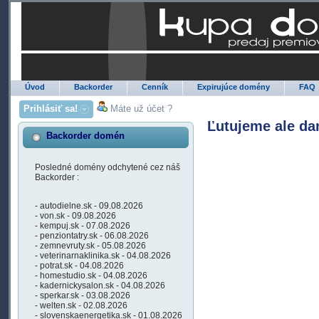
Úvod
Backorder
Cenník
Expirujúce domény
FAQ
Prihlásiť sa!
Máte už účet ?
Ľutujeme ale da
Backorder domén
Posledné domény odchytené cez náš
Backorder :
- autodielne.sk - 09.08.2026
- von.sk - 09.08.2026
- kempuj.sk - 07.08.2026
- penziontatry.sk - 06.08.2026
- zemnevruty.sk - 05.08.2026
- veterinarnaklinika.sk - 04.08.2026
- potrat.sk - 04.08.2026
- homestudio.sk - 04.08.2026
- kadernickysalon.sk - 04.08.2026
- sperkar.sk - 03.08.2026
- welten.sk - 02.08.2026
- slovenskaenergetika.sk - 01.08.2026