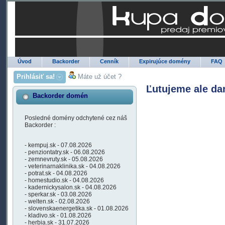
Úvod
Backorder
Cenník
Expirujúce domény
FAQ
Prihlásiť sa!
Máte už účet ?
Ľutujeme ale da
Backorder domén
Posledné domény odchytené cez náš
Backorder :
- kempuj.sk - 07.08.2026
- penziontatry.sk - 06.08.2026
- zemnevruty.sk - 05.08.2026
- veterinarnaklinika.sk - 04.08.2026
- potrat.sk - 04.08.2026
- homestudio.sk - 04.08.2026
- kadernickysalon.sk - 04.08.2026
- sperkar.sk - 03.08.2026
- welten.sk - 02.08.2026
- slovenskaenergetika.sk - 01.08.2026
- kladivo.sk - 01.08.2026
- herbia.sk - 31.07.2026