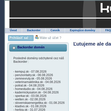
Úvod
Backorder
Cenník
Expirujúce domény
FA
Prihlásiť sa!
Máte už účet ?
Ľutujeme ale d
Backorder domén
Posledné domény odchytené cez náš
Backorder :
- kempuj.sk - 07.08.2026
- penziontatry.sk - 06.08.2026
- zemnevruty.sk - 05.08.2026
- veterinarnaklinika.sk - 04.08.2026
- potrat.sk - 04.08.2026
- homestudio.sk - 04.08.2026
- kadernickysalon.sk - 04.08.2026
- sperkar.sk - 03.08.2026
- welten.sk - 02.08.2026
- slovenskaenergetika.sk - 01.08.2026
- kladivo.sk - 01.08.2026
- herbia.sk - 31.07.2026