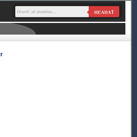
HĽADAŤ
r