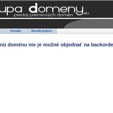
Q
Kontakt
Slovník pojmov
anú doménu nie je možné objednať na backorde