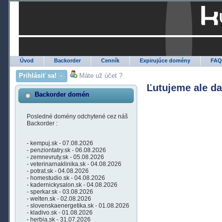
Úvod
Backorder
Cenník
Expirujúce domény
FA
Prihlásiť sa!
Máte už účet ?
Ľutujeme ale d
Backorder domén
Posledné domény odchytené cez náš
Backorder :
- kempuj.sk - 07.08.2026
- penziontatry.sk - 06.08.2026
- zemnevruty.sk - 05.08.2026
- veterinarnaklinika.sk - 04.08.2026
- potrat.sk - 04.08.2026
- homestudio.sk - 04.08.2026
- kadernickysalon.sk - 04.08.2026
- sperkar.sk - 03.08.2026
- welten.sk - 02.08.2026
- slovenskaenergetika.sk - 01.08.2026
- kladivo.sk - 01.08.2026
- herbia.sk - 31.07.2026