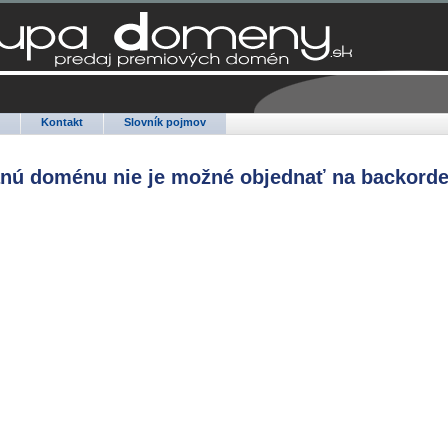
Q
Kontakt
Slovník pojmov
anú doménu nie je možné objednať na backorde