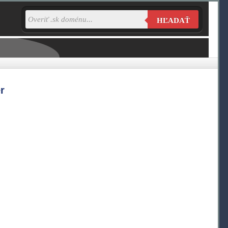
HĽADAŤ
r