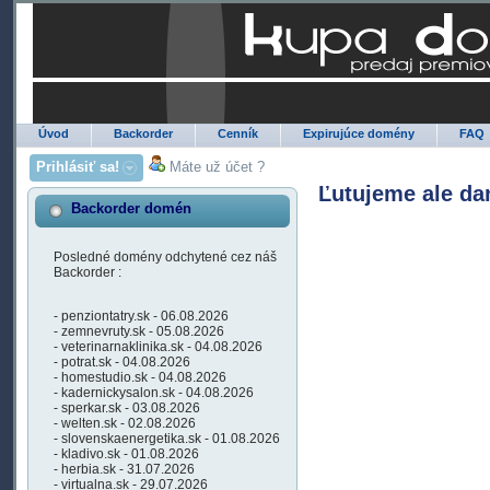
Úvod
Backorder
Cenník
Expirujúce domény
FAQ
Prihlásiť sa!
Máte už účet ?
Ľutujeme ale da
Backorder domén
Posledné domény odchytené cez náš
Backorder :
- penziontatry.sk - 06.08.2026
- zemnevruty.sk - 05.08.2026
- veterinarnaklinika.sk - 04.08.2026
- potrat.sk - 04.08.2026
- homestudio.sk - 04.08.2026
- kadernickysalon.sk - 04.08.2026
- sperkar.sk - 03.08.2026
- welten.sk - 02.08.2026
- slovenskaenergetika.sk - 01.08.2026
- kladivo.sk - 01.08.2026
- herbia.sk - 31.07.2026
- virtualna.sk - 29.07.2026