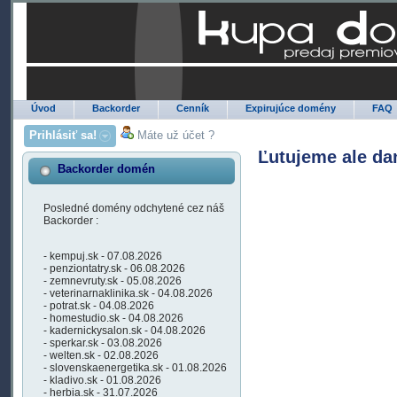
Úvod
Backorder
Cenník
Expirujúce domény
FAQ
Prihlásiť sa!
Máte už účet ?
Ľutujeme ale da
Backorder domén
Posledné domény odchytené cez náš
Backorder :
- kempuj.sk - 07.08.2026
- penziontatry.sk - 06.08.2026
- zemnevruty.sk - 05.08.2026
- veterinarnaklinika.sk - 04.08.2026
- potrat.sk - 04.08.2026
- homestudio.sk - 04.08.2026
- kadernickysalon.sk - 04.08.2026
- sperkar.sk - 03.08.2026
- welten.sk - 02.08.2026
- slovenskaenergetika.sk - 01.08.2026
- kladivo.sk - 01.08.2026
- herbia.sk - 31.07.2026