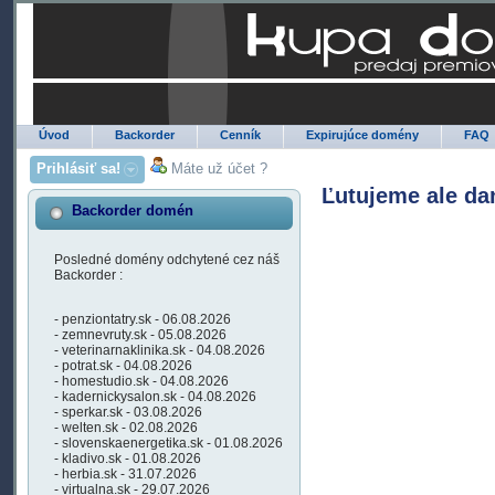
Úvod
Backorder
Cenník
Expirujúce domény
FAQ
Prihlásiť sa!
Máte už účet ?
Ľutujeme ale da
Backorder domén
Posledné domény odchytené cez náš
Backorder :
- penziontatry.sk - 06.08.2026
- zemnevruty.sk - 05.08.2026
- veterinarnaklinika.sk - 04.08.2026
- potrat.sk - 04.08.2026
- homestudio.sk - 04.08.2026
- kadernickysalon.sk - 04.08.2026
- sperkar.sk - 03.08.2026
- welten.sk - 02.08.2026
- slovenskaenergetika.sk - 01.08.2026
- kladivo.sk - 01.08.2026
- herbia.sk - 31.07.2026
- virtualna.sk - 29.07.2026