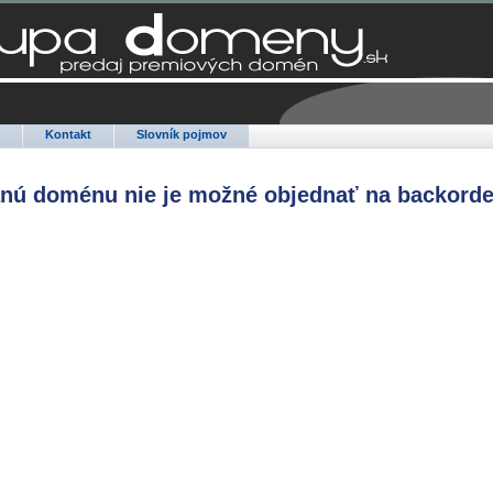
Q
Kontakt
Slovník pojmov
anú doménu nie je možné objednať na backorde