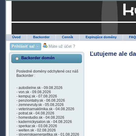
Úvod
Backorder
Cenník
Expirujúce domény
FA
Prihlásiť sa!
Máte už účet ?
Ľutujeme ale d
Backorder domén
Posledné domény odchytené cez náš
Backorder :
- autodielne.sk - 09.08.2026
- von.sk - 09.08.2026
- kempuj.sk - 07.08.2026
- penziontatry.sk - 06.08.2026
- zemnevruty.sk - 05.08.2026
- veterinarnaklinika.sk - 04.08.2026
- potrat.sk - 04.08.2026
- homestudio.sk - 04.08.2026
- kadernickysalon.sk - 04.08.2026
- sperkar.sk - 03.08.2026
- welten.sk - 02.08.2026
- slovenskaenergetika.sk - 01.08.2026