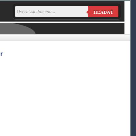
HĽADAŤ
r