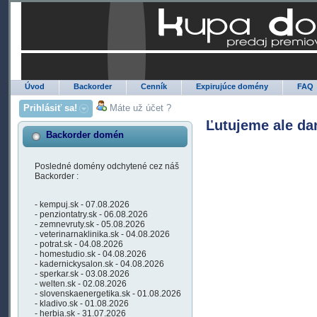
Úvod
Backorder
Cenník
Expirujúce domény
FAQ
Prihlásiť sa!
Máte už účet ?
Ľutujeme ale da
Backorder domén
Posledné domény odchytené cez náš
Backorder :
- kempuj.sk - 07.08.2026
- penziontatry.sk - 06.08.2026
- zemnevruty.sk - 05.08.2026
- veterinarnaklinika.sk - 04.08.2026
- potrat.sk - 04.08.2026
- homestudio.sk - 04.08.2026
- kadernickysalon.sk - 04.08.2026
- sperkar.sk - 03.08.2026
- welten.sk - 02.08.2026
- slovenskaenergetika.sk - 01.08.2026
- kladivo.sk - 01.08.2026
- herbia.sk - 31.07.2026