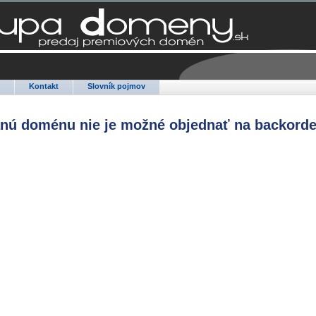
Q
Kontakt
Slovník pojmov
anú doménu nie je možné objednať na backorde