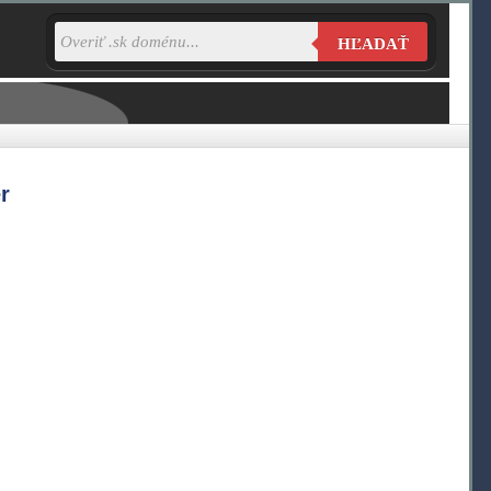
HĽADAŤ
r