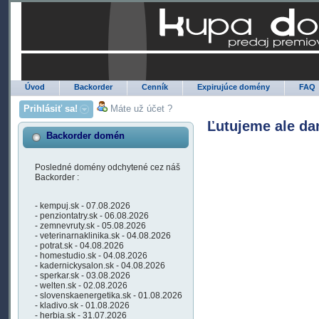
Úvod
Backorder
Cenník
Expirujúce domény
FAQ
Prihlásiť sa!
Máte už účet ?
Ľutujeme ale da
Backorder domén
Posledné domény odchytené cez náš
Backorder :
- kempuj.sk - 07.08.2026
- penziontatry.sk - 06.08.2026
- zemnevruty.sk - 05.08.2026
- veterinarnaklinika.sk - 04.08.2026
- potrat.sk - 04.08.2026
- homestudio.sk - 04.08.2026
- kadernickysalon.sk - 04.08.2026
- sperkar.sk - 03.08.2026
- welten.sk - 02.08.2026
- slovenskaenergetika.sk - 01.08.2026
- kladivo.sk - 01.08.2026
- herbia.sk - 31.07.2026