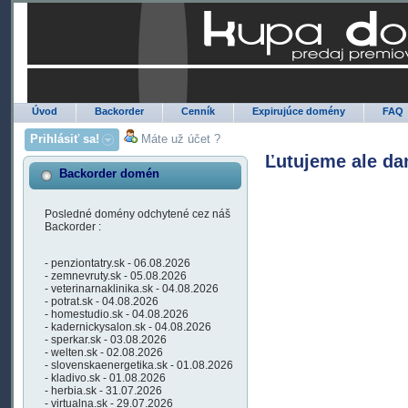
Úvod
Backorder
Cenník
Expirujúce domény
FAQ
Prihlásiť sa!
Máte už účet ?
Ľutujeme ale da
Backorder domén
Posledné domény odchytené cez náš
Backorder :
- penziontatry.sk - 06.08.2026
- zemnevruty.sk - 05.08.2026
- veterinarnaklinika.sk - 04.08.2026
- potrat.sk - 04.08.2026
- homestudio.sk - 04.08.2026
- kadernickysalon.sk - 04.08.2026
- sperkar.sk - 03.08.2026
- welten.sk - 02.08.2026
- slovenskaenergetika.sk - 01.08.2026
- kladivo.sk - 01.08.2026
- herbia.sk - 31.07.2026
- virtualna.sk - 29.07.2026