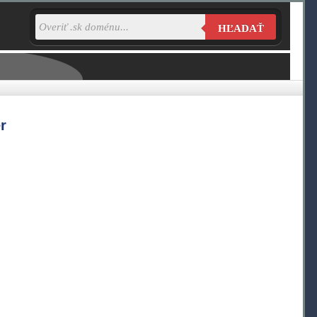
HĽADAŤ
r