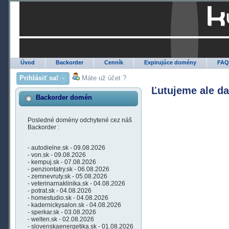
Úvod
Backorder
Cenník
Expirujúce domény
FA
Prihlásiť sa!
Máte už účet ?
Ľutujeme ale d
Backorder domén
Posledné domény odchytené cez náš
Backorder :
- autodielne.sk - 09.08.2026
- von.sk - 09.08.2026
- kempuj.sk - 07.08.2026
- penziontatry.sk - 06.08.2026
- zemnevruty.sk - 05.08.2026
- veterinarnaklinika.sk - 04.08.2026
- potrat.sk - 04.08.2026
- homestudio.sk - 04.08.2026
- kadernickysalon.sk - 04.08.2026
- sperkar.sk - 03.08.2026
- welten.sk - 02.08.2026
- slovenskaenergetika.sk - 01.08.2026