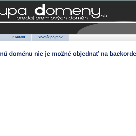
Q
Kontakt
Slovník pojmov
anú doménu nie je možné objednať na backorde