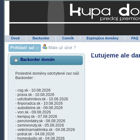
Úvod
Backorder
Cenník
Expirujúce domény
FAQ
Prihlásiť sa!
Máte už účet ?
Ľutujeme ale da
Backorder domén
Posledné domény odchytené cez náš
Backorder :
- csg.sk - 10.08.2026
- prava.sk - 10.08.2026
- udrzbahrobov.sk - 10.08.2026
- finporadca.sk - 10.08.2026
- autodielne.sk - 09.08.2026
- von.sk - 09.08.2026
- kempuj.sk - 07.08.2026
- penziontatry.sk - 06.08.2026
- zemnevruty.sk - 05.08.2026
- veterinarnaklinika.sk - 04.08.2026
- potrat.sk - 04.08.2026
- homestudio.sk - 04.08.2026