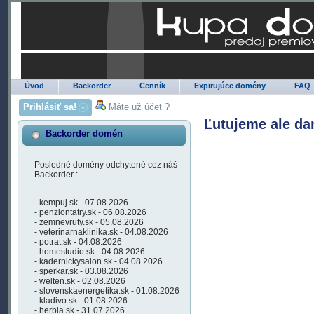
Úvod
Backorder
Cenník
Expirujúce domény
FAQ
Prihlásiť sa!
Máte už účet ?
Ľutujeme ale da
Backorder domén
Posledné domény odchytené cez náš
Backorder :
- kempuj.sk - 07.08.2026
- penziontatry.sk - 06.08.2026
- zemnevruty.sk - 05.08.2026
- veterinarnaklinika.sk - 04.08.2026
- potrat.sk - 04.08.2026
- homestudio.sk - 04.08.2026
- kadernickysalon.sk - 04.08.2026
- sperkar.sk - 03.08.2026
- welten.sk - 02.08.2026
- slovenskaenergetika.sk - 01.08.2026
- kladivo.sk - 01.08.2026
- herbia.sk - 31.07.2026