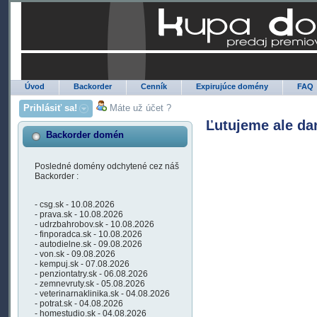
Úvod
Backorder
Cenník
Expirujúce domény
FAQ
Prihlásiť sa!
Máte už účet ?
Ľutujeme ale da
Backorder domén
Posledné domény odchytené cez náš
Backorder :
- csg.sk - 10.08.2026
- prava.sk - 10.08.2026
- udrzbahrobov.sk - 10.08.2026
- finporadca.sk - 10.08.2026
- autodielne.sk - 09.08.2026
- von.sk - 09.08.2026
- kempuj.sk - 07.08.2026
- penziontatry.sk - 06.08.2026
- zemnevruty.sk - 05.08.2026
- veterinarnaklinika.sk - 04.08.2026
- potrat.sk - 04.08.2026
- homestudio.sk - 04.08.2026