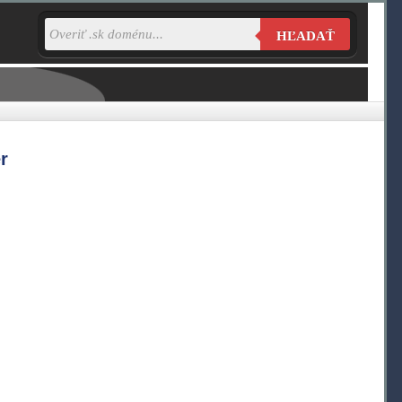
HĽADAŤ
r