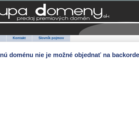
Q
Kontakt
Slovník pojmov
anú doménu nie je možné objednať na backorde