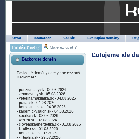
Úvod
Backorder
Cenník
Expirujúce domény
FA
Prihlásiť sa!
Máte už účet ?
Ľutujeme ale d
Backorder domén
Posledné domény odchytené cez náš
Backorder :
- penziontatry.sk - 06.08.2026
- zemnevruty.sk - 05.08.2026
- veterinarnaklinika.sk - 04.08.2026
- potrat.sk - 04.08.2026
- homestudio.sk - 04.08.2026
- kadernickysalon.sk - 04.08.2026
- sperkar.sk - 03.08.2026
- welten.sk - 02.08.2026
- slovenskaenergetika.sk - 01.08.2026
- kladivo.sk - 01.08.2026
- herbia.sk - 31.07.2026
- virtualna.sk - 29.07.2026