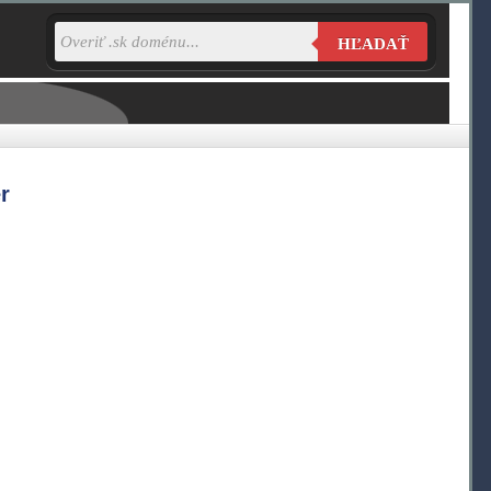
HĽADAŤ
r