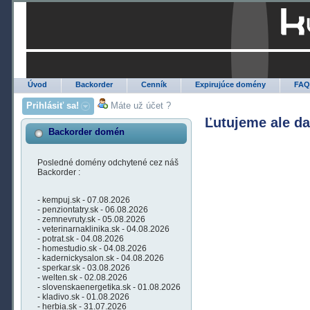
Úvod
Backorder
Cenník
Expirujúce domény
FA
Prihlásiť sa!
Máte už účet ?
Ľutujeme ale d
Backorder domén
Posledné domény odchytené cez náš
Backorder :
- kempuj.sk - 07.08.2026
- penziontatry.sk - 06.08.2026
- zemnevruty.sk - 05.08.2026
- veterinarnaklinika.sk - 04.08.2026
- potrat.sk - 04.08.2026
- homestudio.sk - 04.08.2026
- kadernickysalon.sk - 04.08.2026
- sperkar.sk - 03.08.2026
- welten.sk - 02.08.2026
- slovenskaenergetika.sk - 01.08.2026
- kladivo.sk - 01.08.2026
- herbia.sk - 31.07.2026