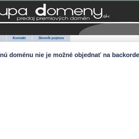
Q
Kontakt
Slovník pojmov
anú doménu nie je možné objednať na backorde