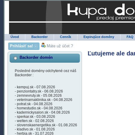
Úvod
Backorder
Cenník
Expirujúce domény
FAQ
Prihlásiť sa!
Máte už účet ?
Ľutujeme ale da
Backorder domén
Posledné domény odchytené cez náš
Backorder :
- kempuj.sk - 07.08.2026
- penziontatry.sk - 06.08.2026
- zemnevruty.sk - 05.08.2026
- veterinarnaklinika.sk - 04.08.2026
- potrat.sk - 04.08.2026
- homestudio.sk - 04.08.2026
- kadernickysalon.sk - 04.08.2026
- sperkar.sk - 03.08.2026
- welten.sk - 02.08.2026
- slovenskaenergetika.sk - 01.08.2026
- kladivo.sk - 01.08.2026
- herbia.sk - 31.07.2026