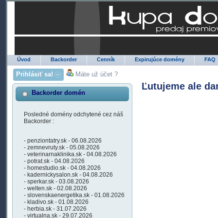
Úvod
Backorder
Cenník
Expirujúce domény
FAQ
Prihlásiť sa!
Máte už účet ?
Ľutujeme ale da
Backorder domén
Posledné domény odchytené cez náš
Backorder :
- penziontatry.sk - 06.08.2026
- zemnevruty.sk - 05.08.2026
- veterinarnaklinika.sk - 04.08.2026
- potrat.sk - 04.08.2026
- homestudio.sk - 04.08.2026
- kadernickysalon.sk - 04.08.2026
- sperkar.sk - 03.08.2026
- welten.sk - 02.08.2026
- slovenskaenergetika.sk - 01.08.2026
- kladivo.sk - 01.08.2026
- herbia.sk - 31.07.2026
- virtualna.sk - 29.07.2026