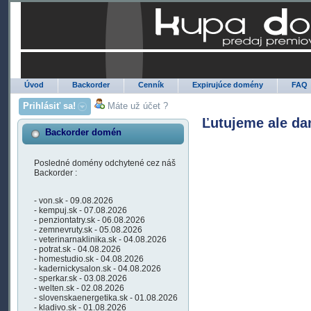
Úvod
Backorder
Cenník
Expirujúce domény
FAQ
Prihlásiť sa!
Máte už účet ?
Ľutujeme ale da
Backorder domén
Posledné domény odchytené cez náš
Backorder :
- von.sk - 09.08.2026
- kempuj.sk - 07.08.2026
- penziontatry.sk - 06.08.2026
- zemnevruty.sk - 05.08.2026
- veterinarnaklinika.sk - 04.08.2026
- potrat.sk - 04.08.2026
- homestudio.sk - 04.08.2026
- kadernickysalon.sk - 04.08.2026
- sperkar.sk - 03.08.2026
- welten.sk - 02.08.2026
- slovenskaenergetika.sk - 01.08.2026
- kladivo.sk - 01.08.2026