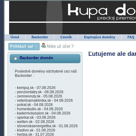
Úvod
Backorder
Cenník
Expirujúce domény
FAQ
Prihlásiť sa!
Máte už účet ?
Ľutujeme ale da
Backorder domén
Posledné domény odchytené cez náš
Backorder :
- kempuj.sk - 07.08.2026
- penziontatry.sk - 06.08.2026
- zemnevruty.sk - 05.08.2026
- veterinarnaklinika.sk - 04.08.2026
- potrat.sk - 04.08.2026
- homestudio.sk - 04.08.2026
- kadernickysalon.sk - 04.08.2026
- sperkar.sk - 03.08.2026
- welten.sk - 02.08.2026
- slovenskaenergetika.sk - 01.08.2026
- kladivo.sk - 01.08.2026
- herbia.sk - 31.07.2026