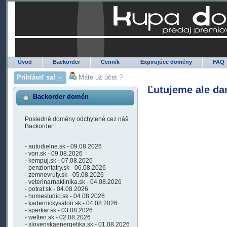
Úvod
Backorder
Cenník
Expirujúce domény
FAQ
Prihlásiť sa!
Máte už účet ?
Ľutujeme ale da
Backorder domén
Posledné domény odchytené cez náš
Backorder :
- autodielne.sk - 09.08.2026
- von.sk - 09.08.2026
- kempuj.sk - 07.08.2026
- penziontatry.sk - 06.08.2026
- zemnevruty.sk - 05.08.2026
- veterinarnaklinika.sk - 04.08.2026
- potrat.sk - 04.08.2026
- homestudio.sk - 04.08.2026
- kadernickysalon.sk - 04.08.2026
- sperkar.sk - 03.08.2026
- welten.sk - 02.08.2026
- slovenskaenergetika.sk - 01.08.2026