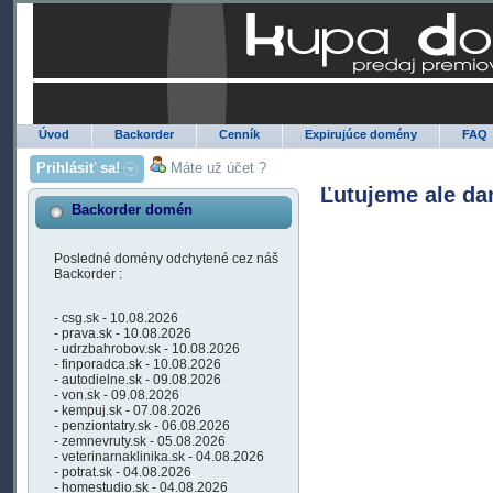
Úvod
Backorder
Cenník
Expirujúce domény
FAQ
Prihlásiť sa!
Máte už účet ?
Ľutujeme ale da
Backorder domén
Posledné domény odchytené cez náš
Backorder :
- csg.sk - 10.08.2026
- prava.sk - 10.08.2026
- udrzbahrobov.sk - 10.08.2026
- finporadca.sk - 10.08.2026
- autodielne.sk - 09.08.2026
- von.sk - 09.08.2026
- kempuj.sk - 07.08.2026
- penziontatry.sk - 06.08.2026
- zemnevruty.sk - 05.08.2026
- veterinarnaklinika.sk - 04.08.2026
- potrat.sk - 04.08.2026
- homestudio.sk - 04.08.2026