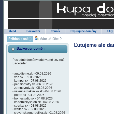
Úvod
Backorder
Cenník
Expirujúce domény
FAQ
Prihlásiť sa!
Máte už účet ?
Ľutujeme ale da
Backorder domén
Posledné domény odchytené cez náš
Backorder :
- autodielne.sk - 09.08.2026
- von.sk - 09.08.2026
- kempuj.sk - 07.08.2026
- penziontatry.sk - 06.08.2026
- zemnevruty.sk - 05.08.2026
- veterinarnaklinika.sk - 04.08.2026
- potrat.sk - 04.08.2026
- homestudio.sk - 04.08.2026
- kadernickysalon.sk - 04.08.2026
- sperkar.sk - 03.08.2026
- welten.sk - 02.08.2026
- slovenskaenergetika.sk - 01.08.2026