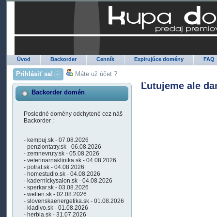
Úvod
Backorder
Cenník
Expirujúce domény
FAQ
Prihlásiť sa!
Máte už účet ?
Ľutujeme ale da
Backorder domén
Posledné domény odchytené cez náš
Backorder :
- kempuj.sk - 07.08.2026
- penziontatry.sk - 06.08.2026
- zemnevruty.sk - 05.08.2026
- veterinarnaklinika.sk - 04.08.2026
- potrat.sk - 04.08.2026
- homestudio.sk - 04.08.2026
- kadernickysalon.sk - 04.08.2026
- sperkar.sk - 03.08.2026
- welten.sk - 02.08.2026
- slovenskaenergetika.sk - 01.08.2026
- kladivo.sk - 01.08.2026
- herbia.sk - 31.07.2026