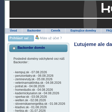
Úvod
Backorder
Cenník
Expirujúce domény
FA
Prihlásiť sa!
Máte už účet ?
Ľutujeme ale d
Backorder domén
Posledné domény odchytené cez náš
Backorder :
- kempuj.sk - 07.08.2026
- penziontatry.sk - 06.08.2026
- zemnevruty.sk - 05.08.2026
- veterinarnaklinika.sk - 04.08.2026
- potrat.sk - 04.08.2026
- homestudio.sk - 04.08.2026
- kadernickysalon.sk - 04.08.2026
- sperkar.sk - 03.08.2026
- welten.sk - 02.08.2026
- slovenskaenergetika.sk - 01.08.2026
- kladivo.sk - 01.08.2026
- herbia.sk - 31.07.2026