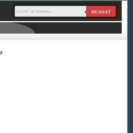
HĽADAŤ
r