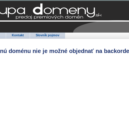
Q
Kontakt
Slovník pojmov
anú doménu nie je možné objednať na backorde