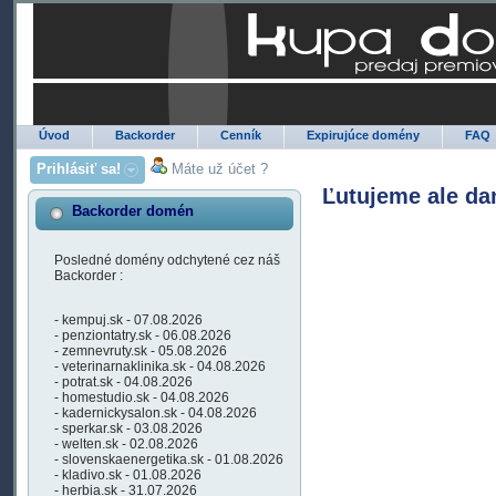
Úvod
Backorder
Cenník
Expirujúce domény
FAQ
Prihlásiť sa!
Máte už účet ?
Ľutujeme ale da
Backorder domén
Posledné domény odchytené cez náš
Backorder :
- kempuj.sk - 07.08.2026
- penziontatry.sk - 06.08.2026
- zemnevruty.sk - 05.08.2026
- veterinarnaklinika.sk - 04.08.2026
- potrat.sk - 04.08.2026
- homestudio.sk - 04.08.2026
- kadernickysalon.sk - 04.08.2026
- sperkar.sk - 03.08.2026
- welten.sk - 02.08.2026
- slovenskaenergetika.sk - 01.08.2026
- kladivo.sk - 01.08.2026
- herbia.sk - 31.07.2026