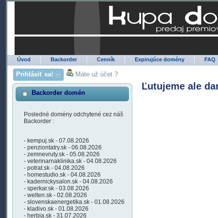
Úvod
Backorder
Cenník
Expirujúce domény
FAQ
Prihlásiť sa!
Máte už účet ?
Ľutujeme ale da
Backorder domén
Posledné domény odchytené cez náš
Backorder :
- kempuj.sk - 07.08.2026
- penziontatry.sk - 06.08.2026
- zemnevruty.sk - 05.08.2026
- veterinarnaklinika.sk - 04.08.2026
- potrat.sk - 04.08.2026
- homestudio.sk - 04.08.2026
- kadernickysalon.sk - 04.08.2026
- sperkar.sk - 03.08.2026
- welten.sk - 02.08.2026
- slovenskaenergetika.sk - 01.08.2026
- kladivo.sk - 01.08.2026
- herbia.sk - 31.07.2026