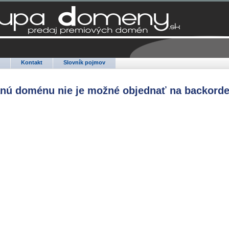
Q
Kontakt
Slovník pojmov
anú doménu nie je možné objednať na backorde