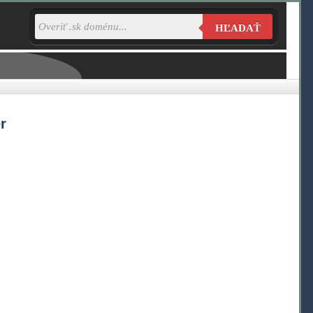
HĽADAŤ
r