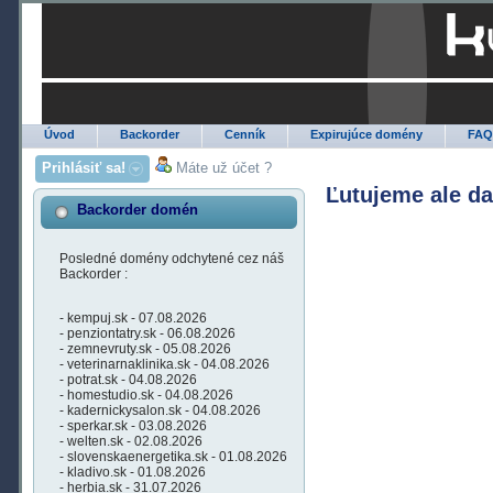
Úvod
Backorder
Cenník
Expirujúce domény
FA
Prihlásiť sa!
Máte už účet ?
Ľutujeme ale d
Backorder domén
Posledné domény odchytené cez náš
Backorder :
- kempuj.sk - 07.08.2026
- penziontatry.sk - 06.08.2026
- zemnevruty.sk - 05.08.2026
- veterinarnaklinika.sk - 04.08.2026
- potrat.sk - 04.08.2026
- homestudio.sk - 04.08.2026
- kadernickysalon.sk - 04.08.2026
- sperkar.sk - 03.08.2026
- welten.sk - 02.08.2026
- slovenskaenergetika.sk - 01.08.2026
- kladivo.sk - 01.08.2026
- herbia.sk - 31.07.2026