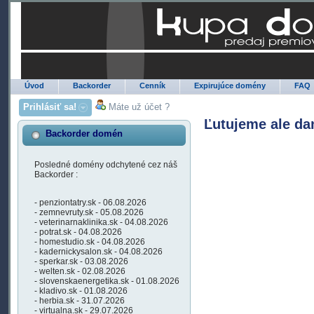
Úvod
Backorder
Cenník
Expirujúce domény
FAQ
Prihlásiť sa!
Máte už účet ?
Ľutujeme ale da
Backorder domén
Posledné domény odchytené cez náš
Backorder :
- penziontatry.sk - 06.08.2026
- zemnevruty.sk - 05.08.2026
- veterinarnaklinika.sk - 04.08.2026
- potrat.sk - 04.08.2026
- homestudio.sk - 04.08.2026
- kadernickysalon.sk - 04.08.2026
- sperkar.sk - 03.08.2026
- welten.sk - 02.08.2026
- slovenskaenergetika.sk - 01.08.2026
- kladivo.sk - 01.08.2026
- herbia.sk - 31.07.2026
- virtualna.sk - 29.07.2026