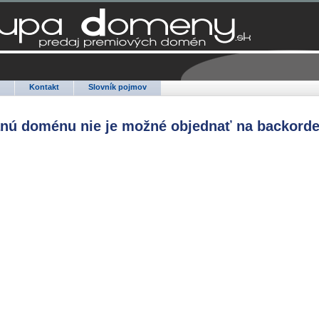
Q
Kontakt
Slovník pojmov
anú doménu nie je možné objednať na backorde