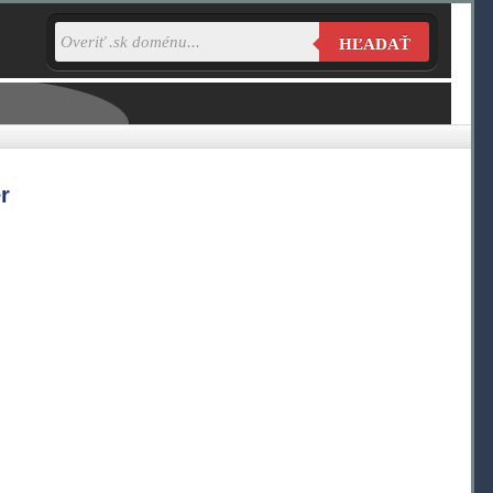
HĽADAŤ
r