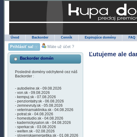
Úvod
Backorder
Cenník
Expirujúce domény
FAQ
Prihlásiť sa!
Máte už účet ?
Ľutujeme ale da
Backorder domén
Posledné domény odchytené cez náš
Backorder :
- autodielne.sk - 09.08.2026
- von.sk - 09.08.2026
- kempuj.sk - 07.08.2026
- penziontatry.sk - 06.08.2026
- zemnevruty.sk - 05.08.2026
- veterinarnaklinika.sk - 04.08.2026
- potrat.sk - 04.08.2026
- homestudio.sk - 04.08.2026
- kadernickysalon.sk - 04.08.2026
- sperkar.sk - 03.08.2026
- welten.sk - 02.08.2026
- slovenskaenergetika.sk - 01.08.2026