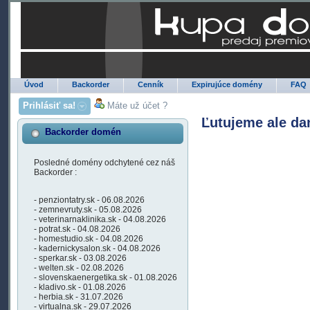
Úvod
Backorder
Cenník
Expirujúce domény
FAQ
Prihlásiť sa!
Máte už účet ?
Ľutujeme ale da
Backorder domén
Posledné domény odchytené cez náš
Backorder :
- penziontatry.sk - 06.08.2026
- zemnevruty.sk - 05.08.2026
- veterinarnaklinika.sk - 04.08.2026
- potrat.sk - 04.08.2026
- homestudio.sk - 04.08.2026
- kadernickysalon.sk - 04.08.2026
- sperkar.sk - 03.08.2026
- welten.sk - 02.08.2026
- slovenskaenergetika.sk - 01.08.2026
- kladivo.sk - 01.08.2026
- herbia.sk - 31.07.2026
- virtualna.sk - 29.07.2026