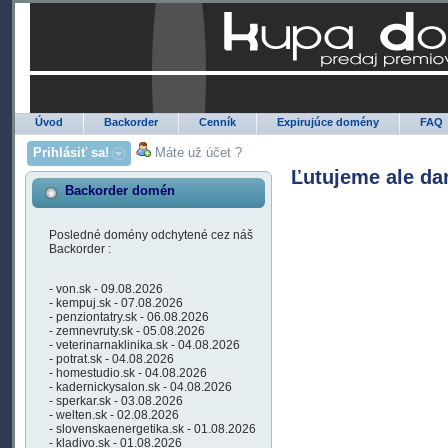
Úvod
Backorder
Cenník
Expirujúce domény
FAQ
Prihlásiť sa!
Máte už účet ?
Ľutujeme ale da
Backorder domén
Posledné domény odchytené cez náš
Backorder :
- von.sk - 09.08.2026
- kempuj.sk - 07.08.2026
- penziontatry.sk - 06.08.2026
- zemnevruty.sk - 05.08.2026
- veterinarnaklinika.sk - 04.08.2026
- potrat.sk - 04.08.2026
- homestudio.sk - 04.08.2026
- kadernickysalon.sk - 04.08.2026
- sperkar.sk - 03.08.2026
- welten.sk - 02.08.2026
- slovenskaenergetika.sk - 01.08.2026
- kladivo.sk - 01.08.2026