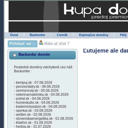
Úvod
Backorder
Cenník
Expirujúce domény
FAQ
Prihlásiť sa!
Máte už účet ?
Ľutujeme ale da
Backorder domén
Posledné domény odchytené cez náš
Backorder :
- kempuj.sk - 07.08.2026
- penziontatry.sk - 06.08.2026
- zemnevruty.sk - 05.08.2026
- veterinarnaklinika.sk - 04.08.2026
- potrat.sk - 04.08.2026
- homestudio.sk - 04.08.2026
- kadernickysalon.sk - 04.08.2026
- sperkar.sk - 03.08.2026
- welten.sk - 02.08.2026
- slovenskaenergetika.sk - 01.08.2026
- kladivo.sk - 01.08.2026
- herbia.sk - 31.07.2026