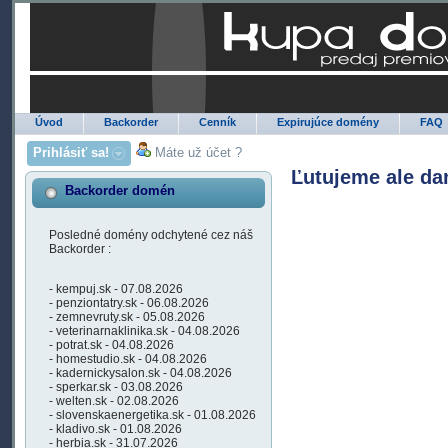
Úvod
Backorder
Cenník
Expirujúce domény
FAQ
Prihlásiť sa!
Máte už účet ?
Ľutujeme ale da
Backorder domén
Posledné domény odchytené cez náš
Backorder :
- kempuj.sk - 07.08.2026
- penziontatry.sk - 06.08.2026
- zemnevruty.sk - 05.08.2026
- veterinarnaklinika.sk - 04.08.2026
- potrat.sk - 04.08.2026
- homestudio.sk - 04.08.2026
- kadernickysalon.sk - 04.08.2026
- sperkar.sk - 03.08.2026
- welten.sk - 02.08.2026
- slovenskaenergetika.sk - 01.08.2026
- kladivo.sk - 01.08.2026
- herbia.sk - 31.07.2026