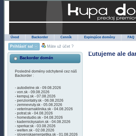
Úvod
Backorder
Cenník
Expirujúce domény
FAQ
Prihlásiť sa!
Máte už účet ?
Ľutujeme ale da
Backorder domén
Posledné domény odchytené cez náš
Backorder :
- autodielne.sk - 09.08.2026
- von.sk - 09.08.2026
- kempuj.sk - 07.08.2026
- penziontatry.sk - 06.08.2026
- zemnevruty.sk - 05.08.2026
- veterinarnaklinika.sk - 04.08.2026
- potrat.sk - 04.08.2026
- homestudio.sk - 04.08.2026
- kadernickysalon.sk - 04.08.2026
- sperkar.sk - 03.08.2026
- welten.sk - 02.08.2026
- slovenskaenergetika.sk - 01.08.2026