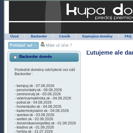
Úvod
Backorder
Cenník
Expirujúce domény
FAQ
Prihlásiť sa!
Máte už účet ?
Ľutujeme ale da
Backorder domén
Posledné domény odchytené cez náš
Backorder :
- kempuj.sk - 07.08.2026
- penziontatry.sk - 06.08.2026
- zemnevruty.sk - 05.08.2026
- veterinarnaklinika.sk - 04.08.2026
- potrat.sk - 04.08.2026
- homestudio.sk - 04.08.2026
- kadernickysalon.sk - 04.08.2026
- sperkar.sk - 03.08.2026
- welten.sk - 02.08.2026
- slovenskaenergetika.sk - 01.08.2026
- kladivo.sk - 01.08.2026
- herbia.sk - 31.07.2026