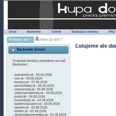
Úvod
Backorder
Cenník
Expirujúce domény
FAQ
Prihlásiť sa!
Máte už účet ?
Ľutujeme ale da
Backorder domén
Posledné domény odchytené cez náš
Backorder :
- autodielne.sk - 09.08.2026
- von.sk - 09.08.2026
- kempuj.sk - 07.08.2026
- penziontatry.sk - 06.08.2026
- zemnevruty.sk - 05.08.2026
- veterinarnaklinika.sk - 04.08.2026
- potrat.sk - 04.08.2026
- homestudio.sk - 04.08.2026
- kadernickysalon.sk - 04.08.2026
- sperkar.sk - 03.08.2026
- welten.sk - 02.08.2026
- slovenskaenergetika.sk - 01.08.2026