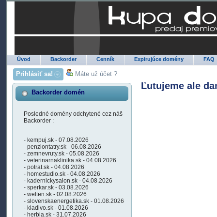
Úvod
Backorder
Cenník
Expirujúce domény
FAQ
Prihlásiť sa!
Máte už účet ?
Ľutujeme ale da
Backorder domén
Posledné domény odchytené cez náš
Backorder :
- kempuj.sk - 07.08.2026
- penziontatry.sk - 06.08.2026
- zemnevruty.sk - 05.08.2026
- veterinarnaklinika.sk - 04.08.2026
- potrat.sk - 04.08.2026
- homestudio.sk - 04.08.2026
- kadernickysalon.sk - 04.08.2026
- sperkar.sk - 03.08.2026
- welten.sk - 02.08.2026
- slovenskaenergetika.sk - 01.08.2026
- kladivo.sk - 01.08.2026
- herbia.sk - 31.07.2026