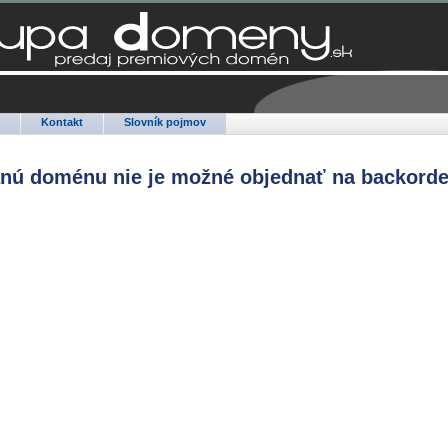
Q
Kontakt
Slovník pojmov
anú doménu nie je možné objednať na backorde