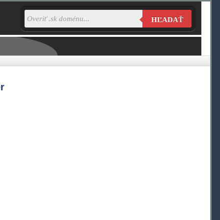
HĽADAŤ
r