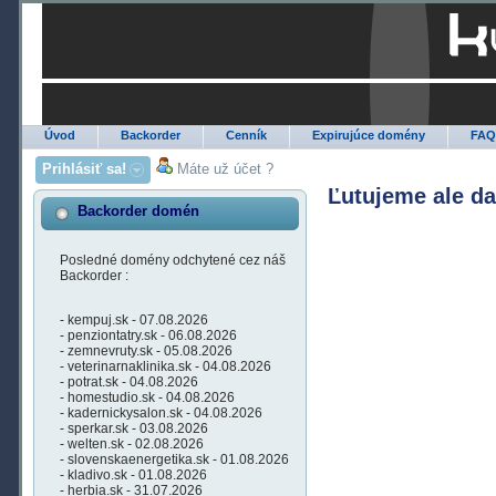
Úvod
Backorder
Cenník
Expirujúce domény
FA
Prihlásiť sa!
Máte už účet ?
Ľutujeme ale d
Backorder domén
Posledné domény odchytené cez náš
Backorder :
- kempuj.sk - 07.08.2026
- penziontatry.sk - 06.08.2026
- zemnevruty.sk - 05.08.2026
- veterinarnaklinika.sk - 04.08.2026
- potrat.sk - 04.08.2026
- homestudio.sk - 04.08.2026
- kadernickysalon.sk - 04.08.2026
- sperkar.sk - 03.08.2026
- welten.sk - 02.08.2026
- slovenskaenergetika.sk - 01.08.2026
- kladivo.sk - 01.08.2026
- herbia.sk - 31.07.2026