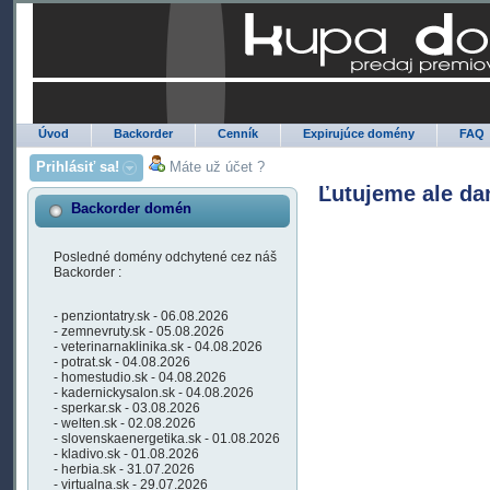
Úvod
Backorder
Cenník
Expirujúce domény
FAQ
Prihlásiť sa!
Máte už účet ?
Ľutujeme ale da
Backorder domén
Posledné domény odchytené cez náš
Backorder :
- penziontatry.sk - 06.08.2026
- zemnevruty.sk - 05.08.2026
- veterinarnaklinika.sk - 04.08.2026
- potrat.sk - 04.08.2026
- homestudio.sk - 04.08.2026
- kadernickysalon.sk - 04.08.2026
- sperkar.sk - 03.08.2026
- welten.sk - 02.08.2026
- slovenskaenergetika.sk - 01.08.2026
- kladivo.sk - 01.08.2026
- herbia.sk - 31.07.2026
- virtualna.sk - 29.07.2026