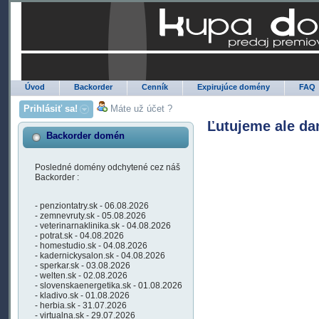
Úvod
Backorder
Cenník
Expirujúce domény
FAQ
Prihlásiť sa!
Máte už účet ?
Ľutujeme ale da
Backorder domén
Posledné domény odchytené cez náš
Backorder :
- penziontatry.sk - 06.08.2026
- zemnevruty.sk - 05.08.2026
- veterinarnaklinika.sk - 04.08.2026
- potrat.sk - 04.08.2026
- homestudio.sk - 04.08.2026
- kadernickysalon.sk - 04.08.2026
- sperkar.sk - 03.08.2026
- welten.sk - 02.08.2026
- slovenskaenergetika.sk - 01.08.2026
- kladivo.sk - 01.08.2026
- herbia.sk - 31.07.2026
- virtualna.sk - 29.07.2026