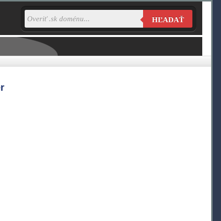
HĽADAŤ
r