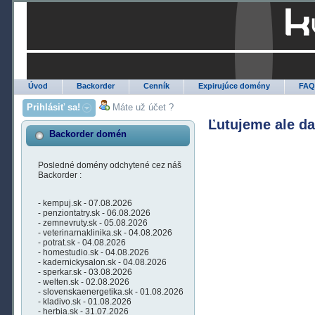
Úvod
Backorder
Cenník
Expirujúce domény
FA
Prihlásiť sa!
Máte už účet ?
Ľutujeme ale d
Backorder domén
Posledné domény odchytené cez náš
Backorder :
- kempuj.sk - 07.08.2026
- penziontatry.sk - 06.08.2026
- zemnevruty.sk - 05.08.2026
- veterinarnaklinika.sk - 04.08.2026
- potrat.sk - 04.08.2026
- homestudio.sk - 04.08.2026
- kadernickysalon.sk - 04.08.2026
- sperkar.sk - 03.08.2026
- welten.sk - 02.08.2026
- slovenskaenergetika.sk - 01.08.2026
- kladivo.sk - 01.08.2026
- herbia.sk - 31.07.2026