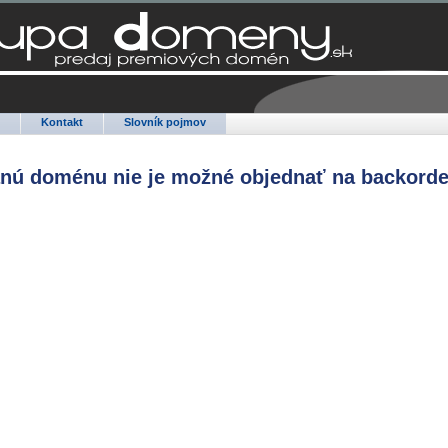
Q
Kontakt
Slovník pojmov
anú doménu nie je možné objednať na backorde