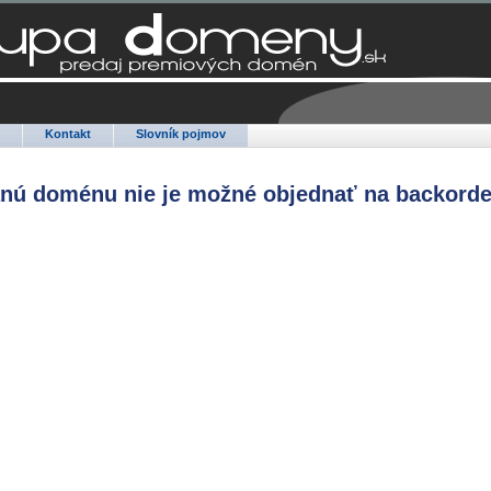
Q
Kontakt
Slovník pojmov
anú doménu nie je možné objednať na backorde