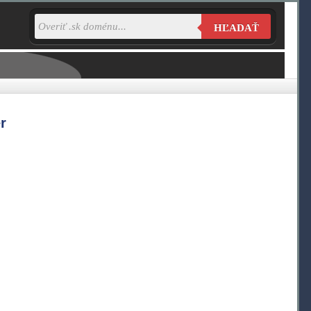
HĽADAŤ
r