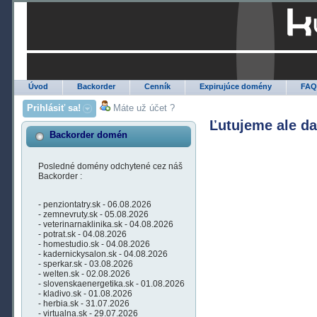
Úvod
Backorder
Cenník
Expirujúce domény
FA
Prihlásiť sa!
Máte už účet ?
Ľutujeme ale d
Backorder domén
Posledné domény odchytené cez náš
Backorder :
- penziontatry.sk - 06.08.2026
- zemnevruty.sk - 05.08.2026
- veterinarnaklinika.sk - 04.08.2026
- potrat.sk - 04.08.2026
- homestudio.sk - 04.08.2026
- kadernickysalon.sk - 04.08.2026
- sperkar.sk - 03.08.2026
- welten.sk - 02.08.2026
- slovenskaenergetika.sk - 01.08.2026
- kladivo.sk - 01.08.2026
- herbia.sk - 31.07.2026
- virtualna.sk - 29.07.2026